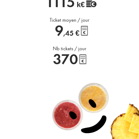
1115
k€
Ticket moyen / jour
9
€
,45
Nb tickets / jour
370