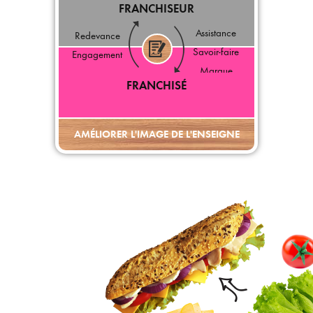
FRANCHISEUR
Assistance
Redevance
Savoir-faire
Engagement
Marque
FRANCHISÉ
AMÉLIORER L'IMAGE DE L'ENSEIGNE