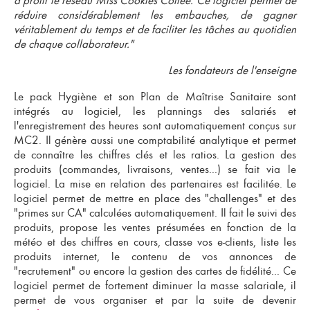
à profit le réseau Miss Cookies Coffee. Ce logiciel permet de
réduire considérablement les embauches, de
gagner
véritablement du temps
et de
faciliter les tâches au quotidien
de chaque collaborateur."
Les fondateurs de l'enseigne
Le
pack Hygiène et son Plan de Maîtrise Sanitaire
sont
intégrés au logiciel, les plannings des salariés et
l'enregistrement des heures sont automatiquement conçus sur
MC2. Il génère aussi une
comptabilité analytique
et permet
de connaître les
chiffres clés
et les ratios. La
gestion des
produits
(commandes, livraisons, ventes...) se fait via le
logiciel. La mise en relation des partenaires est facilitée. Le
logiciel permet de mettre en place des "challenges" et des
"primes sur CA" calculées automatiquement. Il fait le suivi des
produits, propose les ventes présumées en fonction de la
météo et des chiffres en cours, classe vos e-clients, liste les
produits internet, le contenu de vos annonces de
"recrutement" ou encore la gestion des cartes de fidélité... Ce
logiciel permet de fortement diminuer la masse salariale, il
permet de vous organiser et par la suite de devenir