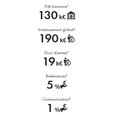
Prêt bancaire
3
130
k€
Investissement global
4
190
k€
Droit d'entrée
5
19
k€
Redevances
6
5
%
Communication
6
1
%