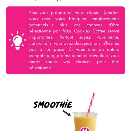
Plus vous préparerez votre dossier (rendez-
vous avec votre banquier, emplacements
potentiels...) plus vos chances d'être
sélectionné par
Miss Cookies Coffee
seront
importantes. Surtout soyez vous-même,
naturel, et si vous avez des questions, n'hésitez
pas à les poser. Si vous êtes de nature
sympathique, professionnel et travailleur, vous
aurez toutes vos chances pour être
sélectionné...