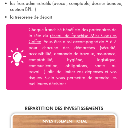
les frais administratifs (avocat, comptable, dossier banque,
caution BPI...)
la trésorerie de départ
Chaque franchisé bénéficie des partenaires de
la tête du
réseau de franchise Miss Cookies
Coffee
.
Vous êtes ainsi accompagné de A à Z
pour chacune des démarches (sécurité,
accessibilité, demande de travaux, assurance,
comptabilité, hygiène, logistique,
communication, obligations, santé au
travail...) afin de limiter vos dépenses et vos
risques. Cela vous permettra de prendre les
meilleures décisions.
RÉPARTITION DES INVESTISSEMENTS
INVESTISSEMENT TOTAL