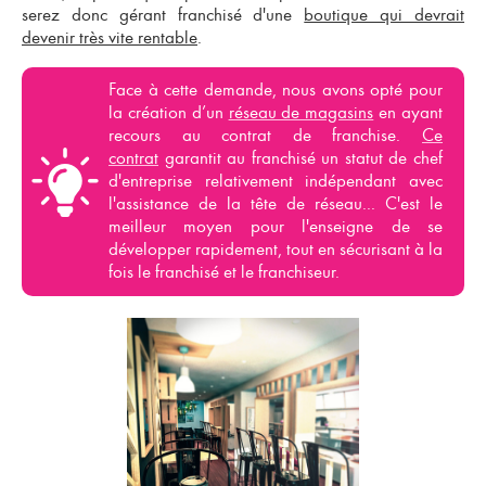
serez donc
gérant franchisé
d'une
boutique qui devrait
devenir très vite rentable
.
Face à cette demande, nous avons opté pour
la création d’un
réseau de magasins
en ayant
recours au
contrat de franchise
.
Ce
contrat
garantit au franchisé un statut de chef
d'entreprise relativement indépendant avec
l'assistance de la tête de réseau... C'est le
meilleur moyen pour l'enseigne de se
développer rapidement, tout en sécurisant à la
fois le
franchisé
et le
franchiseur
.