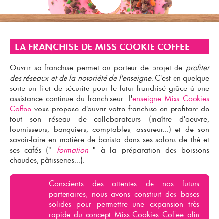
LA FRANCHISE DE MISS COOKIE COFFEE
Ouvrir sa franchise
permet au porteur de projet de
profiter
des réseaux et de la notoriété de l'enseigne
. C'est en quelque
sorte un filet de sécurité pour le
futur franchisé
grâce à une
assistance continue du
franchiseur
. L'
enseigne Miss Cookies
Coffee
vous propose d'
ouvrir votre franchise
en profitant de
tout son réseau de collaborateurs (maître d'oeuvre,
fournisseurs, banquiers, comptables, assureur...) et de son
savoir-faire en matière de barista dans ses
salons de thé
et
ses
cafés
("
formation
" à la préparation des boissons
chaudes, pâtisseries...).
Conscients des attentes de nos futurs
partenaires, nous avons construit des bases
solides pour permettre une expansion très
rapide du
concept Miss Cookies Coffee
afin