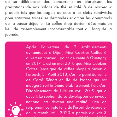
de se différencier des concurrents en élargissant les
prestations de nos
salons de thé
et
café
à de nouveaux
produits tels que les bagels ou encore les clubs sandwichs
pour satisfaire toutes les demandes et attirer les gourmands
de la pause déjeuner. Le
coffee shop
devient désormais un
lieu de rassemblement incontournable tout au long de la
journée.
Après l'ouverture de 2 établissements
dynamiques à Dijon,
Miss Cookies Coffe
e
à
ouvert un nouveau point de vente à Quetigny
en 2017. C'est en mai 2018 que Miss Cookies
Coffee (enseigne de coffee shop) a ouvert à
Forbach, En Août 2018, c'est le point de vente
de Carré Sénart en Ile de France qui est
inauguré soit le 5ème établissement. Puis c'est
l'établissement de Lille en avril 2019 qui a
ouvert. Le souhait de se développer au niveau
national est devenu une réalité. Rien de
surprenant compte tenu de l'esprit du réseau et
de la rentabilité... 2020 a permis d'ouvrir 3