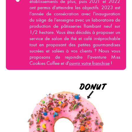
établissements de plus, puis 2021 et 2022
ont permis d'atteindre les objectifs. 2023 est
l'année de consécration avec l'inauguration
du siège de l'enseigne avec un laboratoire de
production de pâtisseries flambant neuf sur
1/2 hectare. Vous êtes décidés à proposer un
service de
salon de thé
et
café
irréprochable
tout en proposant des petites gourmandises
sucrées et salées à vos clients ? Nous vous
proposons de rejoindre l'aventure
Miss
Cookies Coffe
e
et d'
ouvrir votre franchise
!