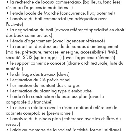
•
la recherche de locaux commerciaux (bailleurs, foncières,
réseaux d'agences immobilières...)
•
l'étude locale de Marché (concurrence, flux, potentiel)
•
l'analyse du bail commercial (en adéquation avec
l'activité)
•
la négociation du bail (avocat référencé spécialisé en droit
des baux commerciaux)
•
l'étude d'agencement (avec l'agenceur référencé)
•
la rédaction des dossiers de demandes d'aménagement
(mairie, préfecture, terrasse, enseigne, accessibilité (PMR),
sécurité, SDIS (sprinklage)...) (avec l'agenceur référencé)
•
le support cahier de concept (charte architecturale, liste du
matériel)
•
le chiffrage des travaux (devis)
•
l'estimation du CA prévisionnel
•
l'estimation du montant des charges
•
l'estimation du planning type d'embauche
•
l'aide à la construction du business plan (avec le
comptable du franchisé)
•
la mise en relation avec le réseau national référencé de
cabinets comptables (prévisionnel)
•
l'analyse du business plan (cohérence avec les chiffres du
réseau)
•
l'aide au montage de la société (activité, forme juridique)