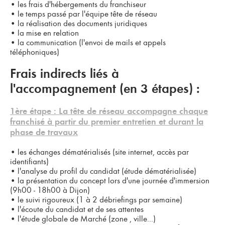
•
les frais d'hébergements du franchiseur
•
le temps passé par l'équipe tête de réseau
•
la réalisation des documents juridiques
•
la mise en relation
•
la communication (l'envoi de mails et appels
téléphoniques)
Frais indirects liés à
l'accompagnement (en 3 étapes) :
1ère étape : La tête de réseau accompagne chaque
franchisé à partir du premier entretien et durant la
phase de travaux
•
les échanges dématérialisés (site internet, accès par
identifiants)
•
l'analyse du profil du candidat (étude dématérialisée)
•
la présentation du concept lors d'une journée d'immersion
(9h00 - 18h00 à Dijon)
•
le suivi rigoureux (1 à 2 débriefings par semaine)
•
l'écoute du candidat et de ses attentes
•
l'étude globale de Marché (zone , ville...)