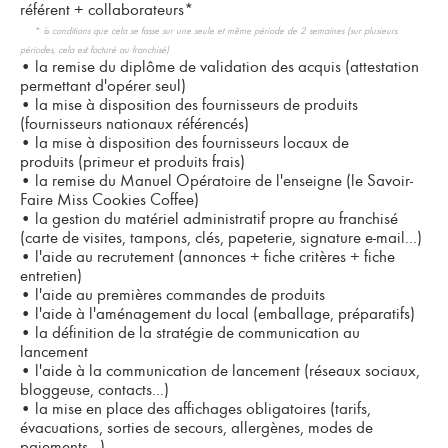
référent + collaborateurs*
* à
conditions que cela se fasse sur une seule et même période de 2 semaines (sur plusieurs
périodes, cela est facturé au franchisé)
•
la remise du diplôme de validation des acquis (attestation
permettant d'opérer seul)
•
la mise à disposition des fournisseurs de produits
(fournisseurs nationaux référencés)
•
la mise à disposition des fournisseurs locaux de
produits (primeur et produits frais)
•
la remise du Manuel Opératoire de l'enseigne (le Savoir-
Faire Miss Cookies Coffee)
•
la gestion du matériel administratif propre au franchisé
(carte de visites, tampons, clés, papeterie, signature e-mail...)
•
l'aide au recrutement (annonces + fiche critères + fiche
entretien)
•
l'aide au premières commandes de produits
•
l'aide à l'aménagement du local (emballage, préparatifs)
•
la définition de la stratégie de communication au
lancement
•
l'aide à la communication de lancement (réseaux sociaux,
bloggeuse, contacts...)
•
la mise en place des affichages obligatoires (tarifs,
évacuations, sorties de secours, allergènes, modes de
paiements...)