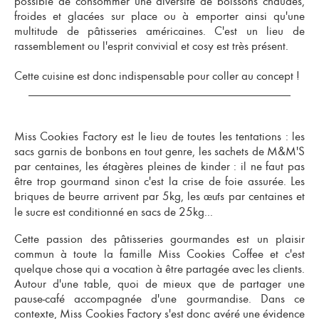
possible de consommer une diversité de boissons chaudes,
froides et glacées
sur place ou à emporter
ainsi qu'une
multitude de
pâtisseries américaines
. C'est un lieu de
rassemblement ou l'esprit convivial et cosy est très présent.
Cette cuisine est donc indispensable pour coller au concept !
Miss Cookies Factory est le lieu de toutes les tentations : les
sacs garnis de bonbons en tout genre, les sachets de M&M'S
par centaines, les étagères pleines de kinder : il ne faut pas
être trop gourmand sinon c'est la crise de foie assurée. Les
briques de beurre arrivent par 5kg, les
s par centaines et
œuf
le sucre est conditionné en sacs de 25kg...
Cette passion des pâtisseries gourmandes est un plaisir
commun à toute la famille Miss Cookies Coffee et c'est
quelque chose qui a vocation à être partagée avec les clients.
Autour d'une table, quoi de mieux que de partager une
pause-café accompagnée d'une gourmandise
. Dans ce
contexte, Miss Cookies Factory s'est donc avéré une évidence