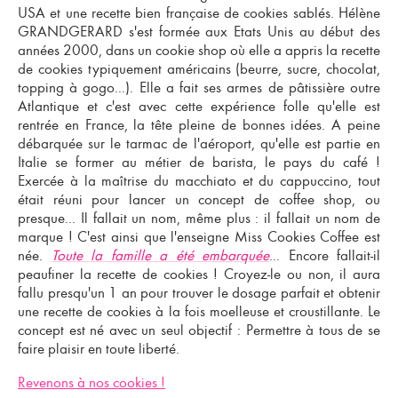
USA et une recette bien française de cookies sablés. Hélène
GRANDGERARD s'est formée aux Etats Unis au début des
années 2000, dans un cookie shop où elle a appris la recette
de cookies typiquement américains (beurre, sucre, chocolat,
topping à gogo...). Elle a fait ses armes de pâtissière outre
Atlantique et c'est avec cette expérience folle qu'elle est
rentrée en France, la tête pleine de bonnes idées. A peine
débarquée sur le tarmac de l'aéroport, qu'elle est partie en
Italie se former au métier de barista, le pays du café !
Exercée à la maîtrise du macchiato et du cappuccino, tout
était réuni pour lancer un concept de coffee shop, ou
presque... Il fallait un nom, même plus : il fallait un nom de
marque ! C'est ainsi que l'enseigne Miss Cookies Coffee est
née.
Toute la famille a été embarquée
... Encore fallait-il
peaufiner la recette de cookies ! Croyez-le ou non, il aura
fallu presqu'un 1 an pour trouver le dosage parfait et obtenir
une recette de cookies à la fois moelleuse et croustillante. Le
concept est né avec un seul objectif :
Permettre à tous de se
faire plaisir en toute liberté.
Revenons à nos cookies !