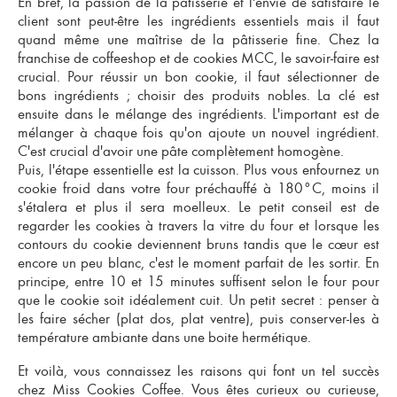
En bref, la passion de la pâtisserie et l'envie de satisfaire le
client sont peut-être les ingrédients essentiels mais il faut
quand même une maîtrise de la pâtisserie fine.
Chez la
franchise de coffeeshop et de cookies MCC, le savoir-faire est
crucial.
Pour réussir un bon cookie, il faut sélectionner de
bons ingrédients ; choisir des produits nobles. La clé est
ensuite dans le mélange des ingrédients. L'important est de
mélanger à chaque fois qu'on ajoute un nouvel ingrédient.
C'est crucial d'avoir une pâte complètement homogène.
Puis, l'étape essentielle est la cuisson. Plus vous enfournez un
cookie froid dans votre four préchauffé à 180°C, moins il
s'étalera et plus il sera moelleux. Le petit conseil est de
regarder les cookies à travers la vitre du four et lorsque les
contours du cookie deviennent bruns tandis que le cœur est
encore un peu blanc, c'est le moment parfait de les sortir. En
principe, entre 10 et 15 minutes suffisent selon le four pour
que le cookie soit idéalement cuit. Un petit secret : penser à
les faire sécher (plat dos, plat ventre), puis conserver-les à
température ambiante dans une boite hermétique.
Et voilà, vous connaissez les raisons qui font un tel succès
chez Miss Cookies Coffee. Vous êtes curieux ou curieuse,