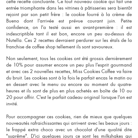
cette recette concluante.
Ce tout nouveau cookie qui fait une
entrée triomphante dans les vitrines à pâtisseries sera bientôt
rejoint par son petit frère : le cookie fourré à la crème de
Bueno dont l'arrivée est prévue courant juin. Petite
confidence, on l'a testé aussi en avant-première : il est
indescriptible tant il est bon, encore un peu au-dessus du
Nutella. Ces 2 recettes devraient perdurer sur les étals de la
franchise de coffee shop
tellement ils sont savoureux.
Non seulement, tous les cookies ont été grossis dernièrement
de 10% pour assumer encore un peu plus l'esprit gourmand
et avec ces 2 nouvelles recettes, Miss Cookies Coffee va faire
du bruit. Les cookies sont à la fois le parfait encas le matin ou
en dessert avec le menu ou encore au moment du quatre-
heures et ils sont de plus en plus achetés en boîte de 10 ou
20 pour offrir. C'est le parfait cadeau original lorsque l'on est
invité.
Pour accompagner ces cookies, rien de mieux que quelques
nouveautés rafraichissantes qui arrivent avec les beaux jours :
le frappé extra choco avec un chocolat d'une qualité dite
"suprême". D'ici quelques jours ce sont les milkshakes qui