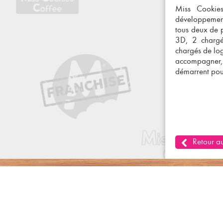
Miss Cookie
développement
tous deux de p
3D, 2 chargé
chargés de log
accompagner, s
démarrent pour
Retour au