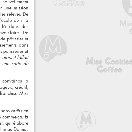
, nouvellement
ur une mission
 les relever. De
l'école où il a
t là dans des
voir-faire. De
 de pâtissier et
lissements dans
s pâtisseries et
lors il fallait
 une sorte de
a convaincu la
ageux, créatif,
franchise Miss
sans arrêts en
pé comme-ça. Et
er, qui élabore
uffin au Daims :