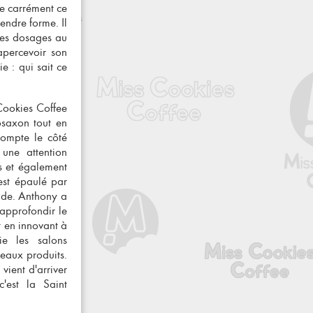
de carrément ce
endre forme. Il
les dosages au
apercevoir son
e : qui sait ce
ookies Coffee
osaxon
tout en
 compte le
côté
 une attention
es et également
 est épaulé par
tude. Anthony a
'approfondir le
t en innovant à
ie les salons
veaux produits.
vient d'arriver
c'est la Saint