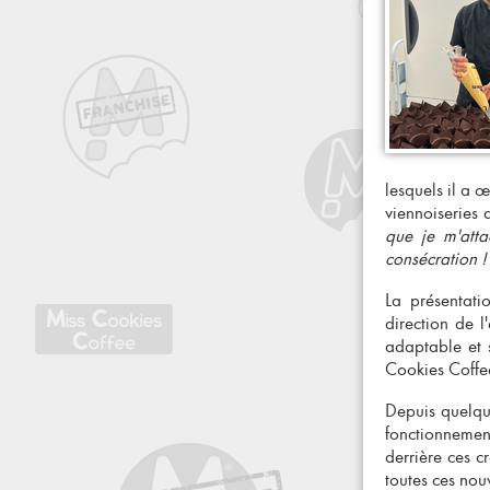
lesquels il a œ
viennoiseries
que je m'att
consécration !
La présentati
direction de l
adaptable et s
Cookies Coff
Depuis quelqu
fonctionnement
derrière ces c
toutes ces nouv