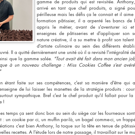
gamme de produits qui est revisitée. Anthony
arrivé en tant que chef produits, a signé po
périlleuse mais les défis ça le connait et il aime
formation pâtissier, il a arpenté les bancs de 
appris le métier, avant de s'aventurer ici e
enseignes de pâtisseries et d'appliquer son sa
nature créative, il a su mettre à profit son talent
d'artiste culinaire au sein des différents étab
uvré. Il a quitté dernièrement une unité où il a revisité l'intégralité de
 ainsi que la gamme salée.
"Tout avait été fait dans mon ancien job a
aque à un nouveau challenge : Miss Cookies Coffee s'est avéré
"
on étant faite sur ses compétences, c'est sa manière d'être qui 
'enseigne de lui laisser les manettes de la stratégie produits : cour
urtout sympathique. Bref c'est le chef produit qu'il fallait pour la
ee
!
es temps ça sent donc bon au sein du siège car les fourneaux sont 
 : un cookie par ci, un muffin par-là, un bagel comme-ci, un frap
réations c'est bien Anthony, la toque sur la tête en tenue de pâtissi
elles recettes. A l'étude lors de notre passage, il travaillait sur le m