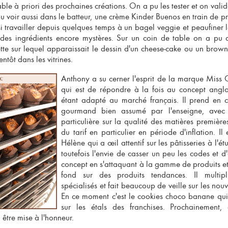
ble à priori des prochaines créations. On a pu les tester et on vali
u voir aussi dans le batteur, une crème Kinder Buenos en train de pr
i travailler depuis quelques temps à un bagel veggie et peaufiner 
es ingrédients encore mystères. Sur un coin de table on a pu 
tte sur lequel apparaissait le dessin d'un cheese-cake ou un browni
entôt dans les vitrines.
Anthony a su cerner l'esprit de la
marque Miss C
qui est de répondre à la fois au
concept angl
étant adapté au
marché français
. Il prend en
gourmand bien assumé par l'enseigne
, avec
particulière sur la qualité des matières premièr
du tarif en particulier en période d'inflation. Il
Hélène qui a œil attentif sur les pâtisseries à l'é
toutefois l'envie de casser un peu les codes et d
concept en s'attaquant à la gamme de produits e
fond sur des produits tendances. Il multipl
spécialisés et fait beaucoup de veille sur les nou
En ce moment c'est le cookies choco banane qui 
sur les étals des franchises. Prochainement, 
 être mise à l'honneur.