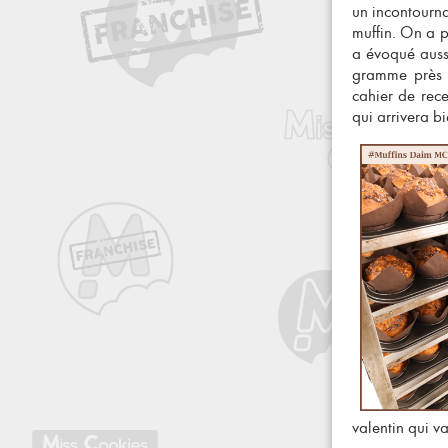
un incontourna
muffin. On a p
a évoqué auss
gramme près d
cahier de rece
qui arrivera bi
valentin qui va