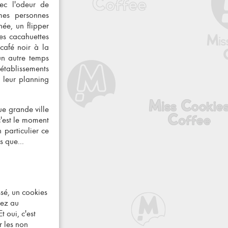
ec l'odeur de
mes personnes
ée, un flipper
les cacahuettes
café noir à la
un autre temps
établissements
e leur planning
e grande ville
c'est le moment
 particulier ce
 que...
essé, un cookies
sez au
Et oui, c'est
 les non