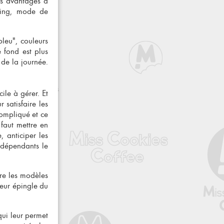
rs avantages à
eting, mode de
leu", couleurs
 fond est plus
de la journée.
ile à gérer. Et
 satisfaire les
compliqué et ce
 faut mettre en
 anticiper les
indépendants le
dre les modèles
leur épingle du
qui leur permet