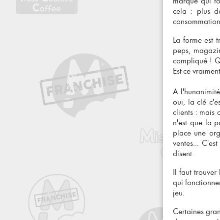
marque qui f
cela : plus d
consommation 
La forme est 
peps, magazin
compliqué ! Q
Est-ce vraiment
A l'hunanimité
oui, la clé c'
clients : mais
n'est que la p
place une org
ventes... C'es
disent.
Il faut trouve
qui fonctionne
jeu.
Certaines
gra