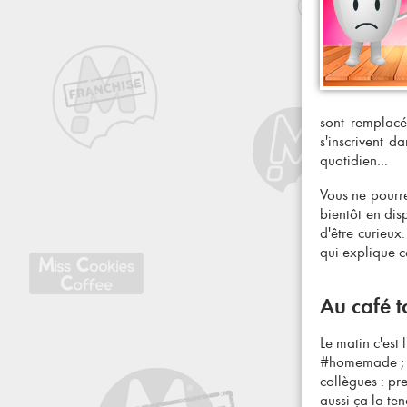
sont remplac
s'inscrivent d
quotidien...
Vous ne pourr
bientôt en dis
d'être curieux
qui explique 
Au café t
Le matin c'est 
#homemade ; o
collègues : pr
aussi ça la te