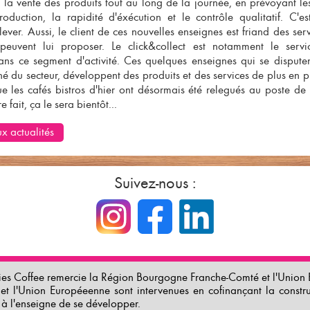
la vente des produits tout au long de la journée, en prévoyant les
oduction, la rapidité d'éxécution et le contrôle qualitatif. C'es
lever. Aussi, le client de ces nouvelles enseignes est friand des
ser
 peuvent lui proposer. Le click&collect est notamment le serv
ans ce segment d'activité. Ces quelques enseignes qui se dispute
é du secteur, développent des produits et des services de plus en pl
ue les
cafés bistros d'hier
ont désormais été relegués au poste de 
e fait, ça le sera bientôt...
x actualités
Suivez-nous :
es Coffee remercie la Région Bourgogne Franche-Comté et l'Union E
et l'Union Européeenne sont intervenues en cofinançant la constr
 à l'enseigne de se développer.