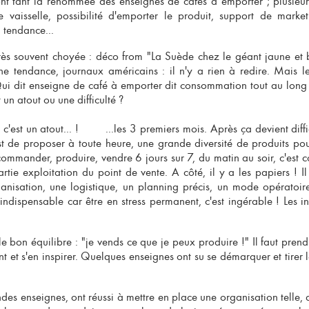
ont tant la renommée des
enseignes de cafés à emporter
; plusieu
e vaisselle, possibilité d'emporter le produit, support de mark
tendance...
très souvent choyée : déco from "La Suède chez le géant jaune et b
e tendance, journaux américains : il n'y a rien à redire. Mais le
ui dit
enseigne de café à emporter
dit consommation tout au long 
 un atout ou une difficulté ?
 c'est un atout... ! ...les 3 premiers mois. Après ça devient diffic
est de proposer à toute heure, une grande diversité de produits pour
 commander, produire, vendre 6 jours sur 7, du matin au soir, c'est 
artie exploitation du point de vente. A côté, il y a les papiers ! Il
anisation, une logistique, un planning précis, un mode opératoire,
t indispensable car être en stress permanent, c'est ingérable ! Les 
r le bon équilibre : "je vends ce que je peux produire !" Il faut pren
nt et s'en inspirer. Quelques enseignes ont su se démarquer et tirer 
ndes enseignes
, ont réussi à mettre en place une organisation telle, 