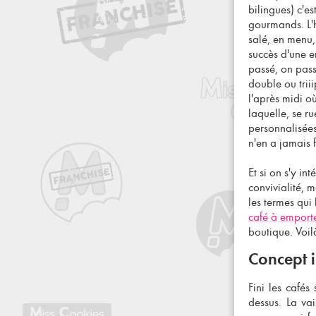
bilingues) c'es
gourmands. L'ho
salé, en menu,
succès d'une
e
passé, on passe
double ou trii
l'après midi o
laquelle, se ru
personnalisées
n'en a jamais f
Et si on s'y in
convivialité, 
les termes qui
café à emport
boutique. Voil
Concept i
Fini les cafés
dessus. La va