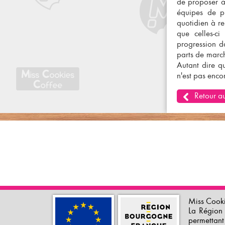
de proposer à 
équipes de pr
quotidien à re
que celles-ci
progression d
parts de march
Autant dire q
n'est pas encor
Retour au
Miss Cooki
La Région 
permettant