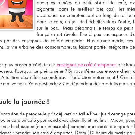
quelques années du petit
bistrot de café
, av
cigarette (dans le meilleur des cas), les mê
accoudées au comptoir tout au long de la journ
dans le coin, un jeu de flêchettes dans l'autre, 
sur le bar... Mais désormais le temps du petit 
française est révolu. Peu à peu ces espaces d'
és par des
enseignes de café à emporter
. Plus qu'une mode, ces 
ans la vie urbaine des consommateurs, faisant partie intégrante d
ez plus passer à côté de ces
enseignes de café à emporter
où chaqu
posera. Pourquoi ce phénomène ? Si vous n'êtes pas encore client, 
. Attention aux effets secondaires : l'addiction notamment ! C'est en
ce mouvement. Vous deviendrez vite dépendant des produits mais pas
oute la journée !
l'occasion de prendre le p'tit dèj version taille fine : jus d'orange pr
u encore un café gourmand avec chantilly et muffins ! Mieux, pen
ennez le classique (mais inlassable)
caramel macchiato à emporter
. 
ndance : prendre son
café à emporter
. 10am (10 heure du matin pour