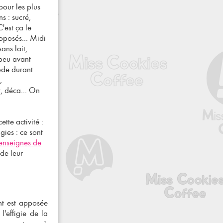
pour les plus
s : sucré,
'est ça le
roposés... Midi
ans lait,
 peu avant
ode durant
,
y, déca... On
ette activité :
gies : ce sont
enseignes de
de leur
ant est apposée
'effigie de la