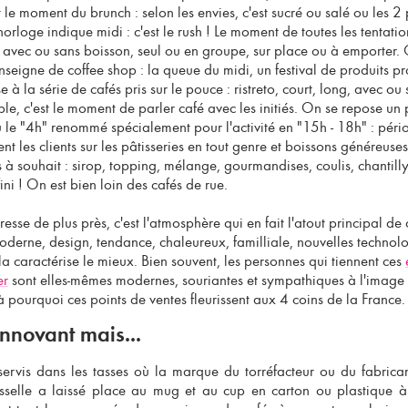
t le moment du brunch : selon les envies, c'est sucré ou salé ou les 2 
rloge indique midi : c'est le rush ! Le moment de toutes les tentation
 avec ou sans boisson, seul ou en groupe, sur place ou à emporter. C
nseigne de coffee shop
: la queue du midi, un festival de produits p
 à la série de cafés pris sur le pouce : ristreto, court, long, avec ou s
iple, c'est le moment de parler café avec les initiés. On se repose un
ù le "4h" renommé spécialement pour l'activité en "15h - 18h" : péri
ent les clients sur les
pâtisseries
en tout genre et
boissons généreuses
 à souhait : sirop, topping, mélange, gourmandises, coulis, chantill
ini ! On est bien loin des cafés de rue.
téresse de plus près, c'est l'atmosphère qui en fait l'atout principal de c
moderne, design, tendance, chaleureux, familliale, nouvelles technolo
 la caractérise le mieux. Bien souvent, les personnes qui tiennent ces
er
sont elles-mêmes modernes, souriantes et sympathiques à l'image 
à pourquoi ces points de ventes fleurissent aux 4 coins de la France.
nnovant mais...
 servis dans les tasses où la marque du torréfacteur ou du fabric
isselle a laissé place au mug et au cup en carton ou plastique à l