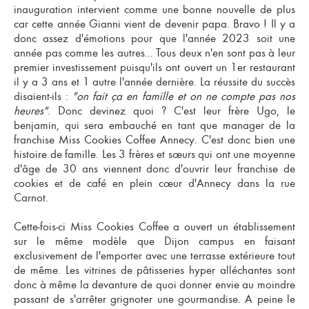
inauguration intervient comme une bonne nouvelle de plus
car cette année Gianni vient de devenir papa. Bravo ! Il y a
donc assez d'émotions pour que l'année 2023 soit une
année pas comme les autres... Tous deux n'en sont pas à leur
premier investissement puisqu'ils ont ouvert un 1er restaurant
il y a 3 ans et 1 autre l'année dernière. La réussite du succès
disaient-ils :
"on fait ça en famille et on ne compte pas nos
heures"
. Donc devinez quoi ? C'est leur frère Ugo, le
benjamin, qui sera embauché en tant que manager de la
franchise Miss Cookies Coffee
Annecy. C'est donc bien une
histoire de famille. Les 3 frères et sœurs qui ont une moyenne
d'âge de 30 ans viennent donc d'ouvrir leur
franchise de
cookies et de café
en plein cœur d'Annecy dans la rue
Carnot.
Cette-fois-ci Miss Cookies Coffee a ouvert un établissement
sur le même modèle que Dijon campus en faisant
exclusivement de l'emporter avec une terrasse extérieure tout
de même. Les vitrines de pâtisseries hyper alléchantes sont
donc à même la devanture de quoi donner envie au moindre
passant de s'arrêter grignoter une gourmandise. A peine le