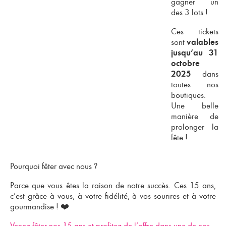
gagner un
des 3 lots !
Ces tickets
sont
valables
jusqu’au 31
octobre
dans
2025
toutes nos
boutiques.
Une belle
manière de
prolonger la
fête !
Pourquoi fêter avec nous ?
Parce que
vous êtes la raison de notre succès
. Ces 15 ans,
c’est grâce à vous, à votre fidélité, à vos sourires et à votre
gourmandise ! ❤️
Venez fêter nos 15 ans et profitez de l’offre dans une de nos