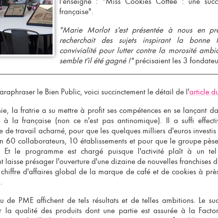
l'enseigne : "Miss Cookies Coffee : une succ
française".
"Marie Morlot s'est présentée à nous en préc
recherchait des sujets inspirant la bonne
convivialité pour lutter contre la morosité ambi
semble t'il été gagné !"
précisaient les 3 fondateu
raphraser le Bien Public, voici succinctement le détail de l'
article d
e, la fratrie a su mettre à profit ses compétences en se lançant 
 à la française
(non ce n'est pas antinomique). Il a suffi effec
e de travail acharné, pour que les quelques milliers d'euros investis 
en 60 collaborateurs, 10 établissements et pour que le groupe pès
 Et le programme est chargé puisque l'activité plaît à un tel
 laisse présager l'ouverture d'une dizaine de
nouvelles franchises
d'
 chiffre d'affaires global de la
marque de café et de cookies
à près
.
 de PME affichent de tels résultats et de telles ambitions. Le su
r la qualité des produits dont une partie est assurée à la Factory