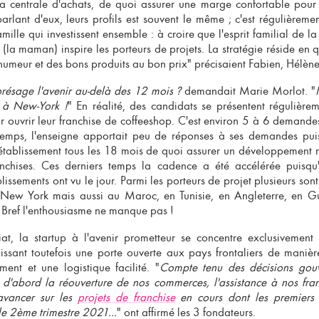
la centrale d'achats, de quoi assurer une
marge confortable pour 
parlant d'eux, leurs profils est souvent le même ; c'est régulièrem
lle qui investissent ensemble : à croire que l'esprit familial de la f
la maman) inspire les porteurs de projets. La stratégie réside en 
umeur et des bons produits au bon prix" précisaient Fabien, Hélène 
présage l'avenir au-delà des 12 mois ?
demandait Marie Morlot. "
 à New-York !
" En réalité, des candidats se présentent régulière
 ouvrir leur franchise de coffeeshop
. C'est environ 5 à 6 demande
emps, l'enseigne apportait peu de réponses à ses demandes pu
1 établissement tous les 18 mois de quoi assurer un développement 
nchises
. Ces derniers temps la cadence a été accélérée puisqu
issements ont vu le jour. Parmi les porteurs de projet plusieurs sont 
New York mais aussi au Maroc, en Tunisie, en Angleterre, en G
 Bref l'enthousiasme ne manque pas !
at, la startup à l'
avenir prometteur
se concentre exclusivement
aissant toutefois une porte ouverte aux pays frontaliers de manièr
ent et une logistique facilité. "
Compte tenu des décisions gouv
 d'abord la réouverture de nos commerces, l'
assistance à nos fra
avancer sur les
projets de franchise
en cours dont les premiers 
le 2ème trimestre 2021...
" ont affirmé les 3 fondateurs.