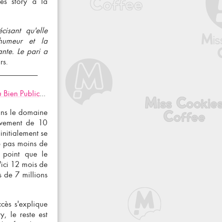
ès story à la
isant qu'elle
 humeur et la
ante. Le pari a
rs.
u Bien Public
...
dans le domaine
tivement de 10
initialement se
e pas moins de
 point que le
ici 12 mois de
 de 7 millions
ccès s'explique
, le reste est