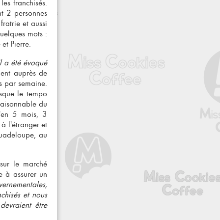
les franchisés
.
ent 2 personnes
ratrie et aussi
quelques mots :
et Pierre.
Il a été évoqué
ment auprès de
s par semaine.
isque le tempo
raisonnable du
'en 5 mois, 3
à l'étranger et
uadeloupe, au
 sur le marché
e à assurer un
ernementales,
nchisés
et nous
devraient être