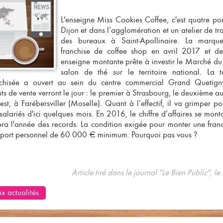
L'enseigne Miss Cookies Coffee, c'est quatre po
Dijon et dans l’agglomération et un atelier de tr
des bureaux à Saint-Apollinaire. La marq
franchise de coffee shop
en avril 2017 et dep
enseigne montante prête à investir le
Marché du 
salon de thé
sur le territoire national. La 
chisée
a ouvert au sein du centre commercial Grand Quetigny
s de vente verront le jour : le premier à Strasbourg, le deuxième au
st, à Farébersviller (Moselle). Quant à l’effectif, il va grimper po
alariés d'ici quelques mois. En 2016, le chiffre d’affaires se mo
ra l'année des records. La condition exigée pour monter une
fran
pport personnel de 60 000 € minimum. Pourquoi pas vous ?
Article tiré dans le journal "Le Bien Public", 
x actualités