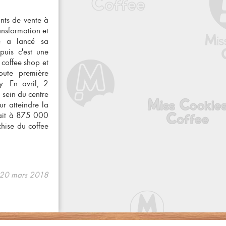
ints de vente à
ansformation et
ue a lancé sa
uis c'est une
coffee shop et
toute première
. En avril, 2
 sein du centre
ur atteindre la
ntait à 875 000
chise du coffee
le 20 mars 2018