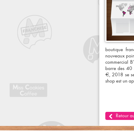
boutique
fran
nouveaux point
commercial B’e
barre des 40 s
€, 2018 se se
shop
est un a
Retour au