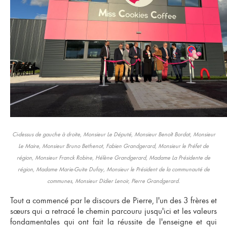
Ci-dessus de gauche à droite, Monsieur Le Député, Monsieur Benoît Bordat, Monsieur
Le Maire, Monsieur Bruno Bethenot, Fabien Grandgerard, Monsieur le Préfet de
région, Monsieur Franck Robine, Hélène Grandgerard, Madame La Présidente de
région, Madame Marie-Guite Dufay, Monsieur le Président de la communauté de
communes, Monsieur Didier Lenoir, Pierre Grandgerard.
Tout a commencé par le discours de Pierre, l'un des 3 frères et
sœurs qui a retracé le chemin parcouru jusqu'ici et les valeurs
fondamentales qui ont fait la réussite de l'enseigne et qui