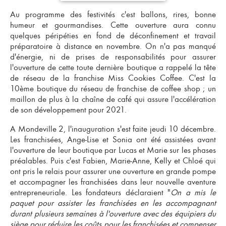
Au programme des festivités c'est ballons, rires, bonne
humeur et gourmandises. Cette ouverture aura connu
quelques péripéties en fond de déconfinement et travail
préparatoire à distance en novembre. On n'a pas manqué
d'énergie, ni de prises de responsabilités pour assurer
l'ouverture de cette toute dernière boutique a rappelé la tête
de réseau de la franchise Miss Cookies Coffee. C'est la
10ème boutique du réseau de
franchise de coffee shop
; un
maillon de plus à la
chaîne de café
qui assure l'accélération
de son développement pour 2021.
A Mondeville 2, l'inauguration s'est faite jeudi 10 décembre.
Les
franchisées
, Ange-Lise et Sonia ont été assistées avant
l'ouverture de leur boutique par Lucas et Marie sur les phases
préalables. Puis c'est Fabien, Marie-Anne, Kelly et Chloé qui
ont pris le relais pour assurer une ouverture en grande pompe
et accompagner les franchisées dans leur
nouvelle aventure
entrepreneuriale
. Les fondateurs déclaraient "
On a mis le
paquet pour assister les franchisées en les accompagnant
durant plusieurs semaines à l'ouverture avec des équipiers du
siège pour réduire les coûts pour les franchisées et compenser