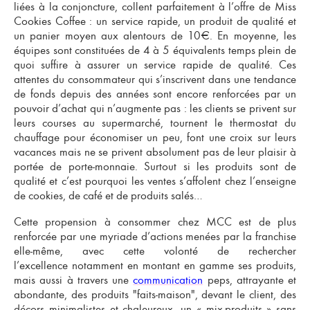
liées à la conjoncture, collent parfaitement à l’offre de Miss
Cookies Coffee :
un service rapide, un produit de qualité et
un panier moyen aux alentours de 10€.
En moyenne, les
équipes sont constituées de 4 à 5 équivalents temps plein de
quoi suffire à assurer un service rapide de qualité. Ces
attentes du consommateur qui s’inscrivent dans une tendance
de fonds depuis des années sont encore renforcées par un
pouvoir d’achat qui n’augmente pas : les clients se privent sur
leurs courses au supermarché, tournent le thermostat du
chauffage pour économiser un peu, font une croix sur leurs
vacances mais ne se privent absolument pas de leur plaisir à
portée de porte-monnaie. Surtout si les produits sont de
qualité et c’est pourquoi les ventes s’affolent chez l’
enseigne
de cookies, de café et de produits salés…
Cette propension à consommer chez MCC est de plus
renforcée par une myriade d’actions menées par la franchise
elle-même, avec cette volonté de rechercher
l’excellence notamment en montant en gamme ses produits,
mais aussi à travers une
communication
peps, attrayante et
abondante, des produits "faits-maison", devant le client, des
décors minimalistes et chaleureux, un « mix-produits » sans