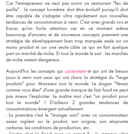
Car l'entrepreneur ne veut pas ouvrir un restaurant "feu de
paille" : le concept lui-même doit être évolutif puisqu'il doit
être capable de s'adapter ultra rapidement aux nouvelles
tendances de consommation à venir. C'est avec grands cris et
fracas qu'on hurle attention car en ce moment même
beaucoup d'anciens et de nouveaux concepts prennent une
stratégie de développement bien trop marquée axée sur un
mono produit et sur une seule cible ce qui en fait quelque
part un marché de niche. Et tout le monde le sait : les marchés
de niche restent dangereux.
Aujourd'hui les concepts qui
cartonnent
et qui ont de beaux
jours à venir sont ceux qui ont choisi la stratégie du "large
produits" pour Monsieur tout le monde. Le slogan "Venez
comme vous êtes" d'une grande marque de fast food ne peut
pas mieux l'expliciter. Le maître mot c'est "un produit pour
tout le monde" ! D'ailleurs 2 grandes tendances de
consommations émergent actuellement :
- La première c'est le "manger sain" avec un consommateur
assez vigilent sur le produit, son origine, son emprunte
carbone, les conditions de production, etc...
- L'autre c'est la Food avec un grand F : le manger ultra