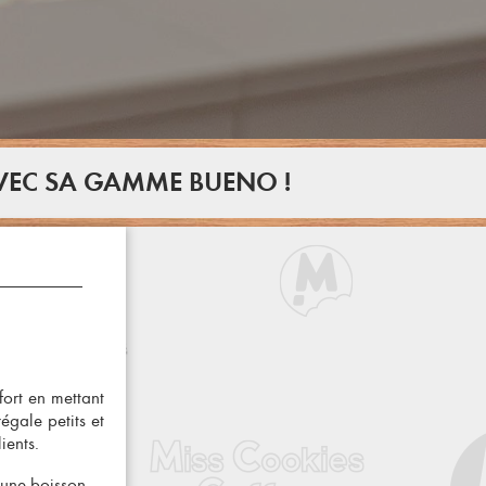
VEC SA GAMME BUENO !
fort en mettant
gale petits et
ients.
u'une boisson