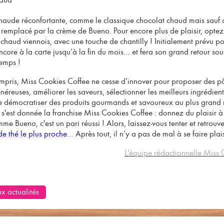
haude réconfortante, comme le classique chocolat chaud mais sauf 
 remplacé par la crème de Bueno. Pour encore plus de plaisir, optez
chaud viennois
, avec une touche de chantilly ! Initialement prévu p
 encore à la carte jusqu’à la fin du mois… et fera son grand retour so
emps !
mpris, Miss Cookies Coffee ne cesse d’innover pour proposer des pâ
néreuses, améliorer les saveurs, sélectionner les meilleurs ingrédien
 démocratiser des produits gourmands et savoureux au plus grand 
 s'est donnée
la franchise Miss Cookies Coffee
: donnez du plaisir à 
me Bueno, c'est un pari réussi ! Alors, laissez-vous tenter et retrouv
de thé le plus proche
… Après tout, il n’y a pas de mal à se faire plais
L'équipe rédactionnelle Miss 
x actualités