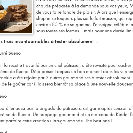
chaude préparée à la demande sous vos yeux,
de vous faire fondre de plaisir. Alors que l'
enseig
shop
mise toujours plus sur le
fait-maison,
qui rep
environ 85 % de sa gamme, l'enseigne célèbre l
sous toutes ses formes… mais pour une durée limi
s trois incontournables à tester absolument :
ourré Bueno
 la recette travaillé par un chef pâtissier, a été revisité pour cache
rème de Bueno. Déjà présent depuis un bon moment dans les vitrine
cookie a été rejoint par 2 autres gourmandises à tester absolument.
de le goûter car il laissera bientôt sa place à une nouvelle douceur.
ueno
paré lui aussi par la brigade de pâtissiers, est garni après cuisson 
 crème de Bueno. Un nappage gourmand et un morceau de Kinder 
nt parfaire cette création ultra-gourmande. The best one !
haud