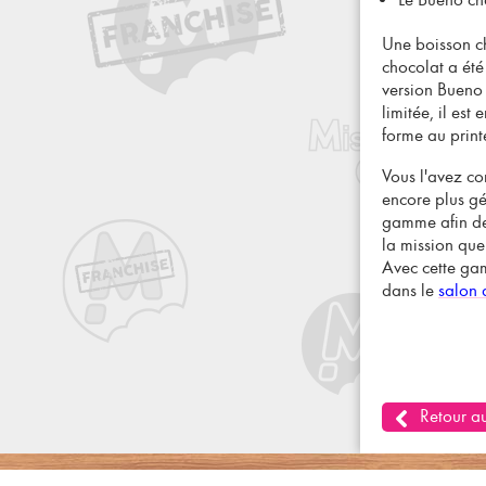
Une boisson c
chocolat a été
version
Bueno 
limitée, il est
forme au print
Vous l'avez co
encore plus gé
gamme afin de
la mission que
Avec cette gam
dans le
salon 
Retour au