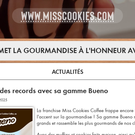
WWW.MISSCOOKIES.COM
 MET LA GOURMANDISE À L'HONNEUR A
ACTUALITÉS
des records avec sa gamme Bueno
/2025
La franchise Miss Cookies Coffee frappe encore 
l'accent sur la gourmandise ! Sa gamme Bueno ré
grands et rassemble les plus gourmands de nos cl
Avec des muffins et cookies faits maison, ainsi q