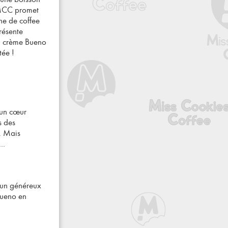
 MCC promet
ne de coffee
résente
a crème Bueno
tée !
r un cœur
s des
.. Mais
..
d’un généreux
Bueno en