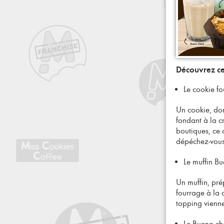
Découvrez ce
Le cookie f
Un cookie, dont
fondant à la c
boutiques, ce 
dépéchez-vous 
Le muffin B
Un muffin, pré
fourrage à la
topping vienne
Le Bueno c