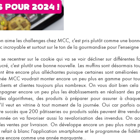
 aime les challenges chez MCC, c'est pris plutôt comme une bon
 incroyable et surtout sur le ton de la gourmandise pour l'
enseigne
se recentrer sur le cookie qui va se voir décliner sur différentes f
cré, c'est plutôt une bonne nouvelle. Les muffins sont désormais tou
ont être encore plus alléchantes puisque certaines sont améliorée
nnée MCC voudrait monter encore un peu plus en gamme pour toujo
clients et clientes toujours plus nombreux. On vous doit bien cela
pagner encore un peu plus les établissements en réalisant des pr
 des algorithmes, des produits à préparer pour assurer à chaque 
'il veut en vitrine à tout moment de la journée. Oui car parfois o
re succès que 200 pâtisseries ou produits salés peuvent être vend
année on va favoriser aussi la revalorisation des invendus. On acc
es ventes par livraison. On développe encore un peu plus notre p
 refait à blanc l'application smartphone et le programme de fidélit
ce encore comme une année marquante...