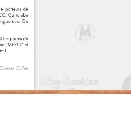
e porteurs de
MCC
. Ça tombe
r rigoureux. On
it les portes de
and "MERCI" et
nt !
Cookies Coffee