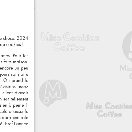
ne chose. 2024
 de cookies
!
ormes. Pour les
s faits maison.
s encore un peu
urs satisfaire
 ! On prend le
évisions assez
client d'avoir
n est tellement
us en à peine 1
élère aussi le
ropre centrale
é. Bref l'année