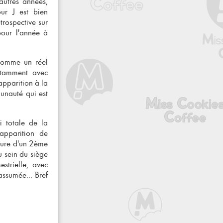
autres années,
our J est bien
trospective sur
pour l'année à
 comme un réel
otamment avec
apparition à la
unauté qui est
i totale de la
'apparition de
rture d'un 2ème
u sein du siège
strielle, avec
ssumée... Bref