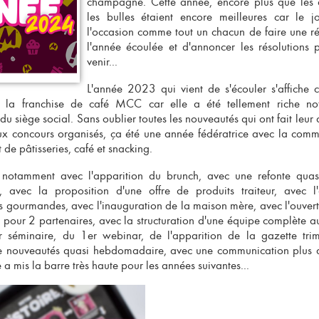
champagne. Cette année, encore plus que les 
les bulles étaient encore meilleures car le j
l'occasion comme tout un chacun de faire une ré
l'année écoulée et d'annoncer les résolutions 
venir...
L'année 2023 qui vient de s'écouler s'affiche
r la
franchise de café MCC
car elle a été tellement riche n
du siège social. Sans oublier toutes les nouveautés qui ont fait leur 
jeux concours organisés, ça été une année fédératrice avec la comm
 de pâtisseries, café et snacking
.
notamment avec l'apparition du
brunch
, avec une refonte quas
avec la proposition d'une offre de produits traiteur, avec l
us gourmandes, avec l'inauguration de la maison mère, avec l'ouve
 pour 2 partenaires, avec la structuration d'une équipe complète a
r séminaire, du 1er webinar, de l'apparition de la gazette trime
de nouveautés quasi hebdomadaire, avec une communication plus a
 a mis la barre très haute pour les années suivantes...