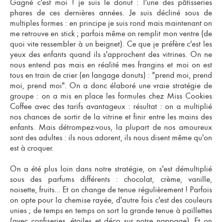
Gagné c'est moi ! je suis le donut : l'une des pâtisseries
phares de ces dernières années. Je suis décliné sous de
multiples formes : en principe je suis rond mais maintenant on
me retrouve en stick ; parfois même on remplit mon ventre (de
quoi vite ressembler à un beignet). Ce que je préfère c'est les
yeux des enfants quand ils s'approchent des vitrines. On ne
nous entend pas mais en réalité mes frangins et moi on est
tous en train de crier (en langage donuts) : "prend moi, prend
moi, prend moi". On a donc élaboré une vraie stratégie de
groupe : on a mis en place les formules chez Miss Cookies
Coffee avec des tarifs avantageux : résultat : on a multiplié
nos chances de sortir de la vitrine et finir entre les mains des
enfants. Mais détrompez-vous, la plupart de nos amoureux
sont des adultes : ils nous adorent, ils nous disent même qu'on
est à croquer.
On a été plus loin dans notre stratégie, on s'est démultiplié
sous des parfums différents : chocolat, crème, vanille,
noisette, fruits... Et on change de tenue régulièrement ! Parfois
on opte pour la chemise rayée, d'autre fois c'est des couleurs
unies ; de temps en temps on sort la grande tenue à paillettes
(avec confiseries, étoiles et déco sur notre nappage). Et on