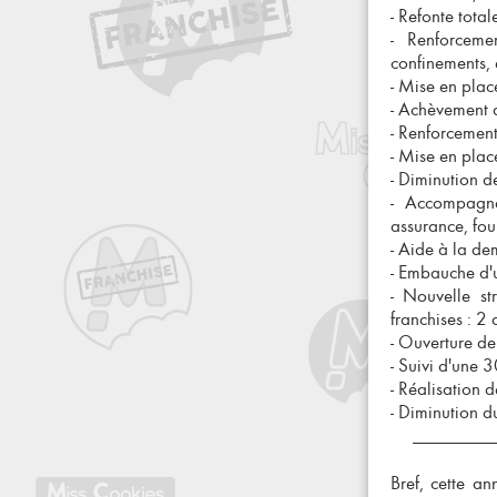
- Refonte tota
- Renforceme
confinements, 
- Mise en pla
- Achèvement 
- Renforcement
- Mise en plac
- Diminution d
- Accompagne
assurance, four
- Aide à la de
- Embauche d'
- Nouvelle s
franchises : 2
- Ouverture de
- Suivi d'une 3
- Réalisation 
- Diminution 
Bref, cette a