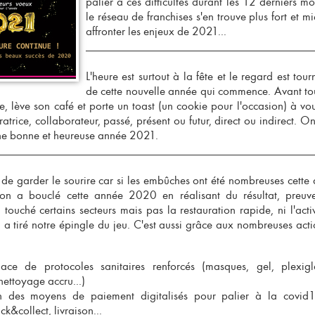
palier à ces difficultés durant les 12 derniers mo
le
réseau de franchises
s'en trouve plus fort et 
affronter les enjeux de 2021...
L'heure est surtout à la fête et le regard est tour
de cette nouvelle année qui commence.
Avant to
, lève son café et porte un toast (un cookie pour l'occasion) à vou
ratrice, collaborateur, passé, présent ou futur, direct ou indirect. O
ne bonne et heureuse année 2021.
 de garder le sourire car si les embûches ont été nombreuses cette
 on a bouclé cette année 2020 en réalisant du résultat, preuv
touché certains secteurs mais pas la
restauration rapide
, ni l'act
 a tiré notre épingle du jeu. C'est aussi grâce aux nombreuses acti
ce de protocoles sanitaires renforcés (masques, gel, plexigl
nettoyage accru...)
on des moyens de paiement digitalisés pour palier à la covid
k&collect, livraison...