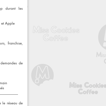
ap durant les
 et Apple
s, franchise,
s demandes de
 main
sés
re le
réseau de