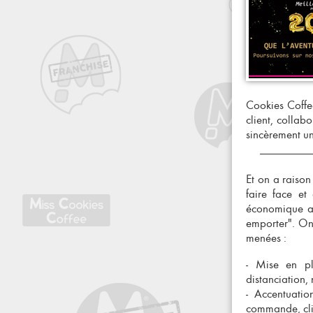
Cookies Coffee
client, collabo
sincèrement u
Et on a raison
faire face et
économique a 
emporter
". On
menées :
- Mise en pla
distanciation, 
- Accentuati
commande, clic