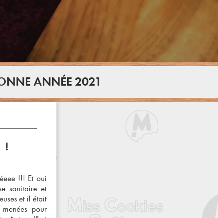
BONNE ANNÉE 2021
 !
eee !!! Et oui
e sanitaire et
ses et il était
té menées pour