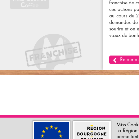
franchise de c
ces actions p
au cours du 2è
demandes de f
sourire et on
vœux de bonhe
Retour au
Miss Cooki
La Région 
permettant