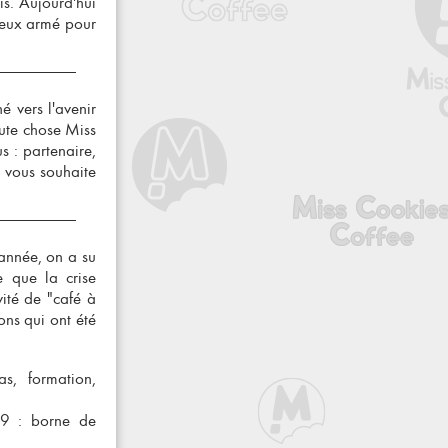
is. Aujourd'hui
mieux armé pour
né vers l'avenir
ute chose Miss
s : partenaire,
n vous souhaite
 année, on a su
e que la crise
ivité de "
café à
ons qui ont été
as, formation,
19 : borne de