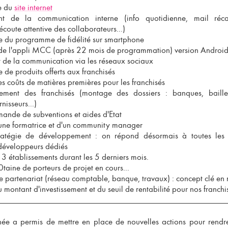
le du
site internet
nt de la communication interne (info quotidienne, mail réc
écoute attentive des collaborateurs...)
ce du programme de fidélité sur smartphone
de l'appli MCC (après 22 mois de programmation) version Android
 de la communication via les réseaux sociaux
e de produits offerts aux franchisés
es coûts de matières premières pour les franchisés
ment des franchisés (montage des dossiers : banques, bailleur
nisseurs...)
mande de subventions et aides d'Etat
une formatrice et d'un community manager
tratégie de développement : on répond désormais à toutes le
 développeurs dédiés
 3 établissements durant les 5 derniers mois.
0taine de porteurs de projet en cours...
de partenariat (réseau comptable, banque, travaux) :
concept clé en
du
montant d'investissement et du seuil de rentabilité pour nos franchi
nnée a permis de mettre en place de nouvelles actions pour rend